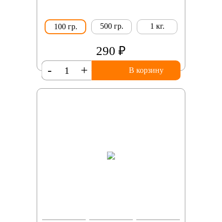
500 гр.
1 кг.
100 гр.
290 ₽
-
+
В корзину