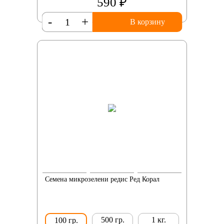
590 ₽
-
+
В корзину
Семена микрозелени редис Ред Корал
500 гр.
1 кг.
100 гр.