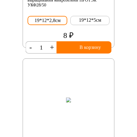
выращивания микрозелени ПРОТЭК
УКФ28/50
19*12*5см
19*12*2,8см
8 ₽
-
+
В корзину