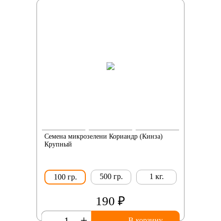
Семена микрозелени Кориандр (Кинза)
Крупный
500 гр.
1 кг.
100 гр.
190 ₽
-
+
В корзину