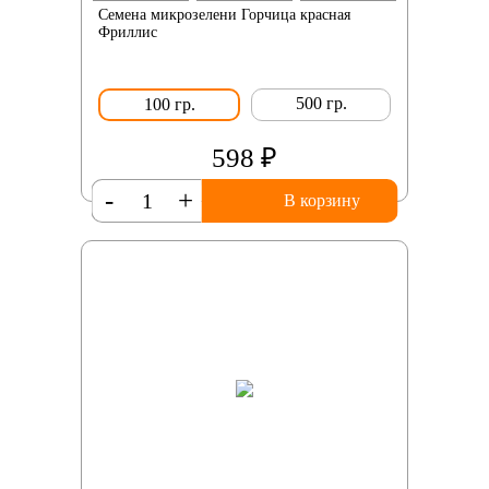
Семена микрозелени Горчица красная
Фриллис
500 гр.
100 гр.
598 ₽
-
+
В корзину