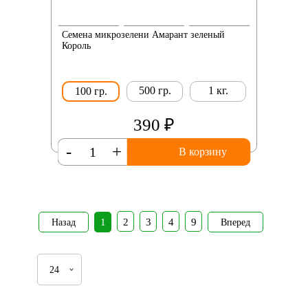
Семена микрозелени Амарант зеленый
Король
500 гр.
1 кг.
100 гр.
390 ₽
-
+
В корзину
1
2
3
4
9
Назад
Вперед
24