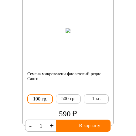
Семена микрозелени фиолетовый редис
Санго
500 гр.
1 кг.
100 гр.
590 ₽
-
+
В корзину