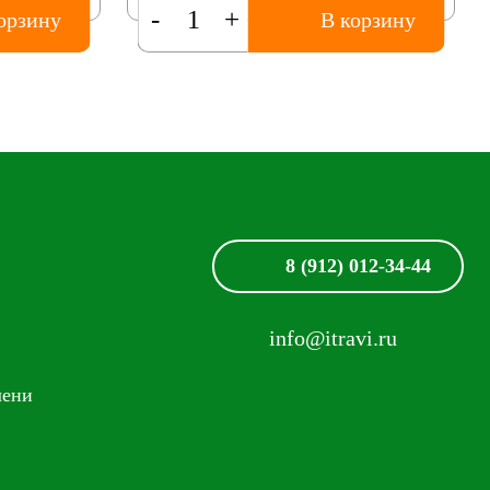
-
+
орзину
В корзину
8 (912) 012-34-44
info@itravi.ru
лени