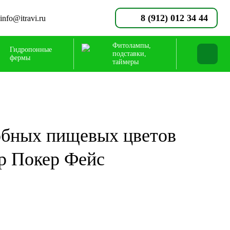
8 (912) 012 34 44
info@itravi.ru
Фитолампы,
Гидропонные
подставки,
фермы
таймеры
обных пищевых цветов
р Покер Фейс