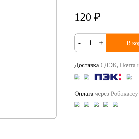
120 ₽
-
+
В ко
Доставка
СДЭК, Почта и
Оплата
через Робокасс