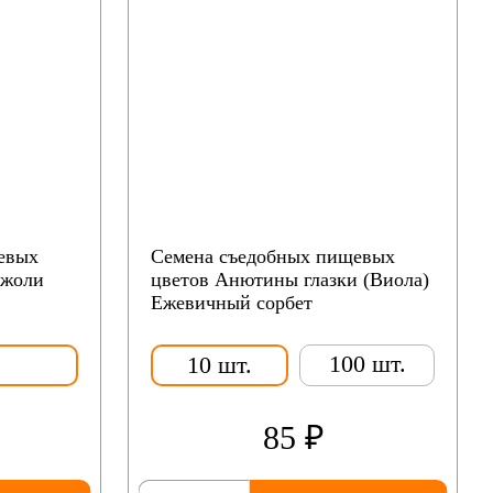
евых
Семена съедобных пищевых
Джоли
цветов Анютины глазки (Виола)
Ежевичный сорбет
100 шт.
10 шт.
85 ₽