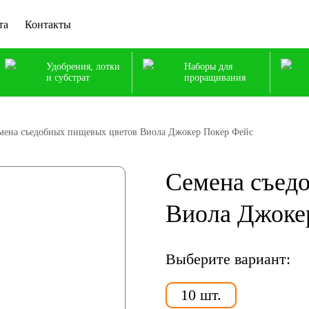
та
Контакты
Удобрения, лотки
Наборы для
и субстрат
проращивания
мена съедобных пищевых цветов Виола Джокер Покер Фейс
Семена съед
Виола Джоке
Выберите вариант:
10 шт.