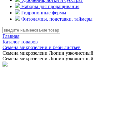
Удобрения, лотки и субстрат
Наборы для проращивания
Гидропонные фермы
Фитолампы, подставки, таймеры
Главная
Каталог товаров
Семена микрозелени и беби листьев
Семена микрозелени Люпин узколистный
Семена микрозелени Люпин узколистный