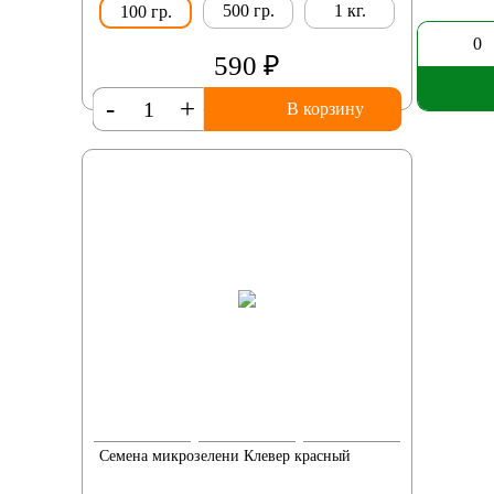
500 гр.
1 кг.
100 гр.
0
590 ₽
-
+
В корзину
Семена микрозелени Клевер красный