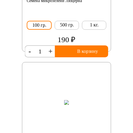
Семена микрозелени Люцерна
500 гр.
1 кг.
100 гр.
190 ₽
-
+
В корзину