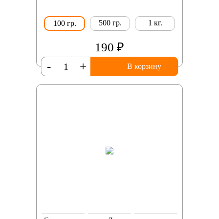
500 гр.
1 кг.
100 гр.
190 ₽
-
+
В корзину