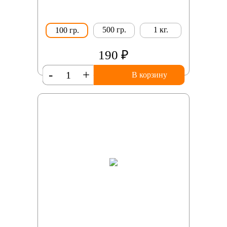
500 гр.
1 кг.
100 гр.
190 ₽
-
+
В корзину