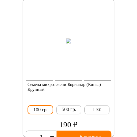
Семена микрозелени Кориандр (Кинза)
Крупный
500 гр.
1 кг.
100 гр.
190 ₽
-
+
В корзину