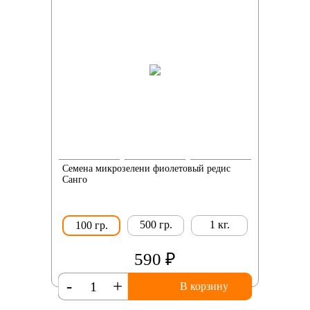
Семена микрозелени фиолетовый редис
Санго
500 гр.
1 кг.
100 гр.
590 ₽
-
+
В корзину