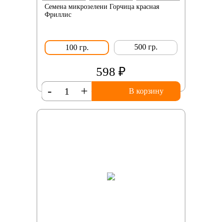
Семена микрозелени Горчица красная
Фриллис
500 гр.
100 гр.
598 ₽
-
+
В корзину