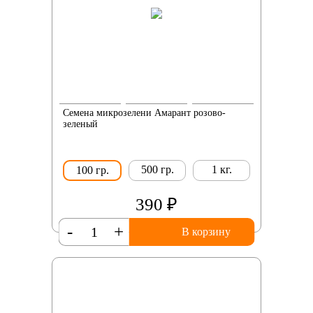
Семена микрозелени Амарант розово-
зеленый
500 гр.
1 кг.
100 гр.
390 ₽
-
+
В корзину