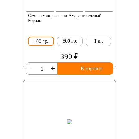
Семена микрозелени Амарант зеленый
Король
500 гр.
1 кг.
100 гр.
390 ₽
-
+
В корзину