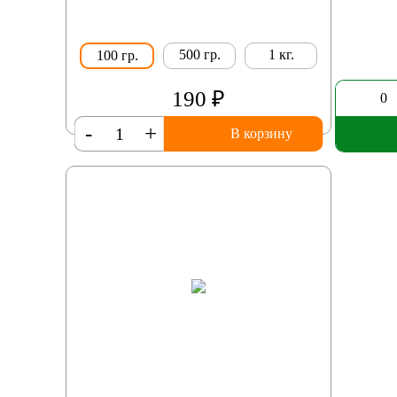
500 гр.
1 кг.
100 гр.
190 ₽
0
-
+
В корзину