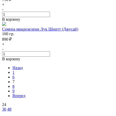
+
-
В корзину
Семена микрозелени Лук Шнитт (Джусай)
100 гр.
890 ₽
+
-
В корзину
Назад
1
6
7
8
9
Вперед
24
36
48